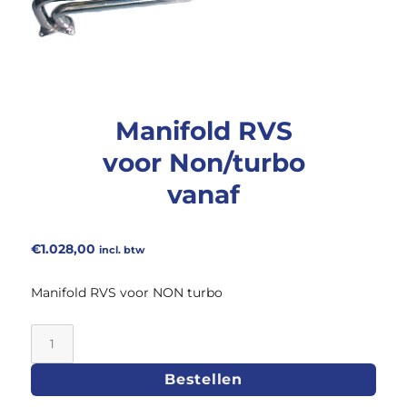
Manifold RVS
voor Non/turbo
vanaf
€
1.028,00
incl. btw
Manifold RVS voor NON turbo
Manifold
RVS
Bestellen
voor