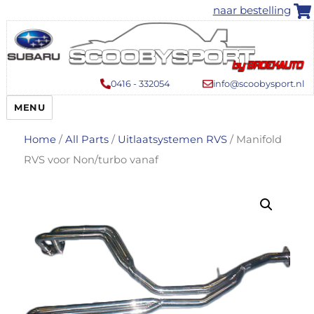
naar bestelling
0416 - 332054
info@scoobysport.nl
MENU
Home
/
All Parts
/
Uitlaatsystemen RVS
/ Manifold
RVS voor Non/turbo vanaf