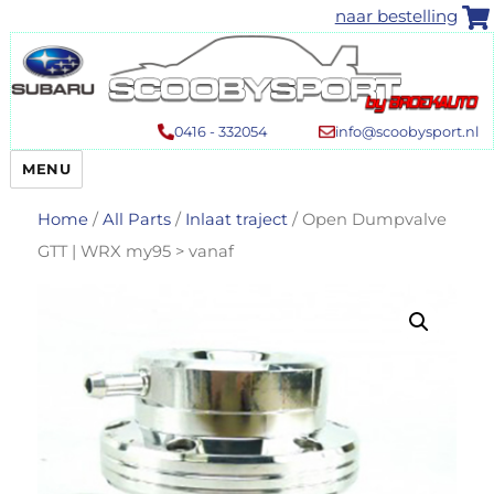
naar bestelling
0416 - 332054
info@scoobysport.nl
MENU
Home
/
All Parts
/
Inlaat traject
/ Open Dumpvalve
GTT | WRX my95 > vanaf