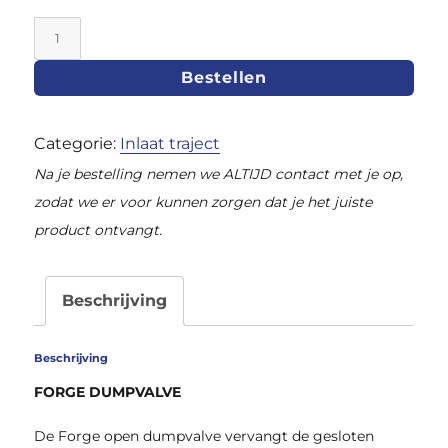
Open
Dumpvalve
Bestellen
GTT
|
Categorie:
Inlaat traject
WRX
Na je bestelling nemen we ALTIJD contact met je op,
my95
zodat we er voor kunnen zorgen dat je het juiste
>
product ontvangt.
vanaf
aantal
Beschrijving
Beschrijving
FORGE DUMPVALVE
De Forge open dumpvalve vervangt de gesloten