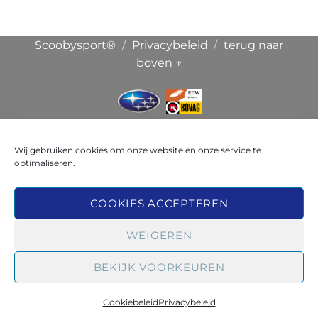
Scoobysport®
Privacybeleid
terug naar
boven ↑
Wij gebruiken cookies om onze website en onze service te
optimaliseren.
COOKIES ACCEPTEREN
Klik hier om marketing cookies te
Broekauto & Scoobysport®
accepteren om de inhoud te
WEIGEREN
kunnen bekijken
BEKIJK VOORKEUREN
Cookiebeleid
Privacybeleid