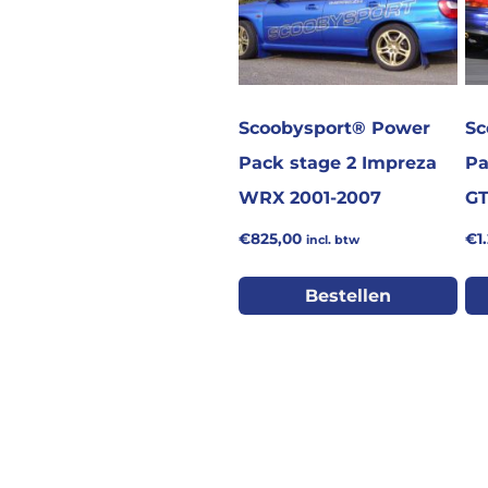
Scoobysport® Power
Sc
Pack stage 2 Impreza
Pa
WRX 2001-2007
GT
€
825,00
€
1
incl. btw
Bestellen