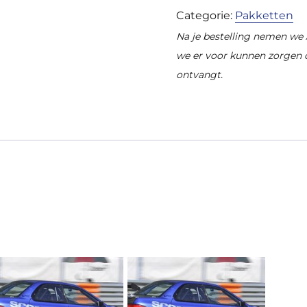
1
Categorie:
Pakketten
Impreza
Na je bestelling nemen we 
WRX
we er voor kunnen zorgen d
2001-
ontvangt.
2007
aantal