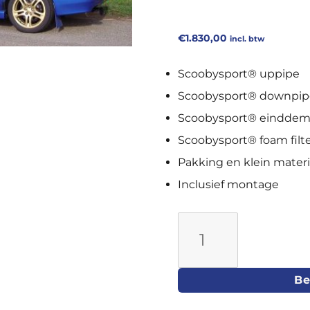
€
1.830,00
incl. btw
Scoobysport® uppipe
Scoobysport® downpip
Scoobysport® einddem
Scoobysport® foam filt
Pakking en klein materi
Inclusief montage
Scoobysport®
Power
Pack
Be
stage