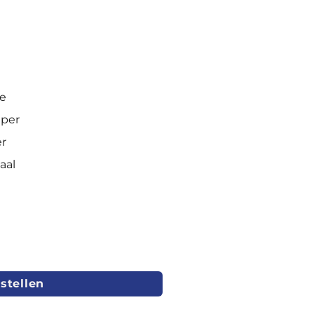
e
per
er
aal
stellen