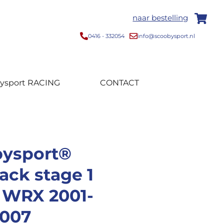
naar bestelling
0416 - 332054
info@scoobysport.nl
ysport RACING
CONTACT
ysport®
ack stage 1
 WRX 2001-
007